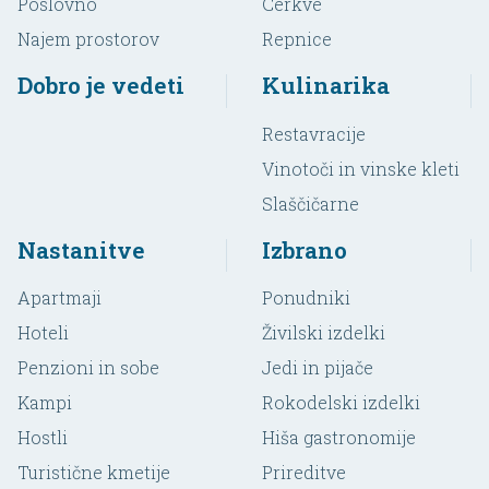
Poslovno
Cerkve
Najem prostorov
Repnice
Dobro je vedeti
Kulinarika
Restavracije
Vinotoči in vinske kleti
Slaščičarne
Nastanitve
Izbrano
Apartmaji
Ponudniki
Hoteli
Živilski izdelki
Penzioni in sobe
Jedi in pijače
Kampi
Rokodelski izdelki
Hostli
Hiša gastronomije
Turistične kmetije
Prireditve