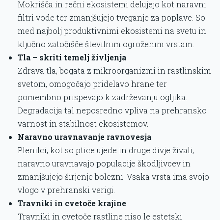
Mokrišča in rečni ekosistemi delujejo kot naravni
filtri vode ter zmanjšujejo tveganje za poplave. So
med najbolj produktivnimi ekosistemi na svetu in
ključno zatočišče številnim ogroženim vrstam.
Tla – skriti temelj življenja
Zdrava tla, bogata z mikroorganizmi in rastlinskim
svetom, omogočajo pridelavo hrane ter
pomembno prispevajo k zadrževanju ogljika.
Degradacija tal neposredno vpliva na prehransko
varnost in stabilnost ekosistemov.
Naravno uravnavanje ravnovesja
Plenilci, kot so ptice ujede in druge divje živali,
naravno uravnavajo populacije škodljivcev in
zmanjšujejo širjenje bolezni. Vsaka vrsta ima svojo
vlogo v prehranski verigi.
Travniki in cvetoče krajine
Travniki in cvetoče rastline niso le estetski