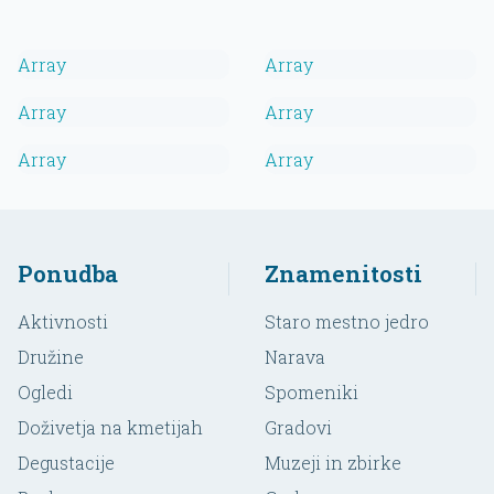
Array
Array
Array
Array
Array
Array
Ponudba
Znamenitosti
Aktivnosti
Staro mestno jedro
Družine
Narava
Ogledi
Spomeniki
Doživetja na kmetijah
Gradovi
Degustacije
Muzeji in zbirke