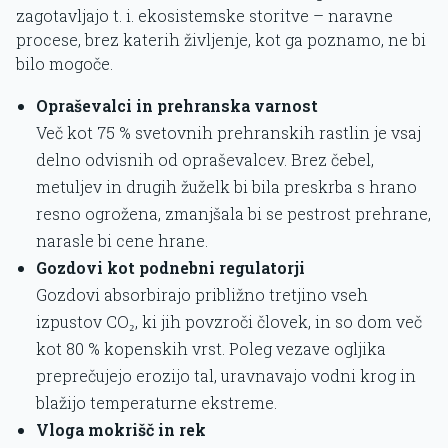
zagotavljajo t. i. ekosistemske storitve – naravne
procese, brez katerih življenje, kot ga poznamo, ne bi
bilo mogoče.
Opraševalci in prehranska varnost
Več kot 75 % svetovnih prehranskih rastlin je vsaj
delno odvisnih od opraševalcev. Brez čebel,
metuljev in drugih žuželk bi bila preskrba s hrano
resno ogrožena, zmanjšala bi se pestrost prehrane,
narasle bi cene hrane.
Gozdovi kot podnebni regulatorji
Gozdovi absorbirajo približno tretjino vseh
izpustov CO₂, ki jih povzroči človek, in so dom več
kot 80 % kopenskih vrst. Poleg vezave ogljika
preprečujejo erozijo tal, uravnavajo vodni krog in
blažijo temperaturne ekstreme.
Vloga mokrišč in rek