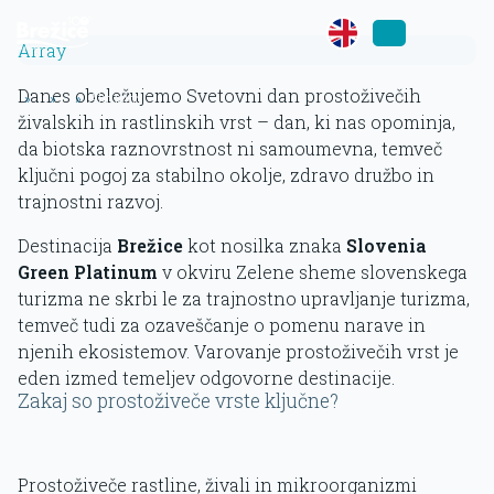
Array
Danes obeležujemo Svetovni dan prostoživečih
»
»
»
Aktualno
živalskih in rastlinskih vrst – dan, ki nas opominja,
da biotska raznovrstnost ni samoumevna, temveč
ključni pogoj za stabilno okolje, zdravo družbo in
trajnostni razvoj.
Destinacija
Brežice
kot nosilka znaka
Slovenia
Green Platinum
v okviru Zelene sheme slovenskega
turizma ne skrbi le za trajnostno upravljanje turizma,
temveč tudi za ozaveščanje o pomenu narave in
njenih ekosistemov. Varovanje prostoživečih vrst je
eden izmed temeljev odgovorne destinacije.
Zakaj so prostoživeče vrste ključne?
Prostoživeče rastline, živali in mikroorganizmi