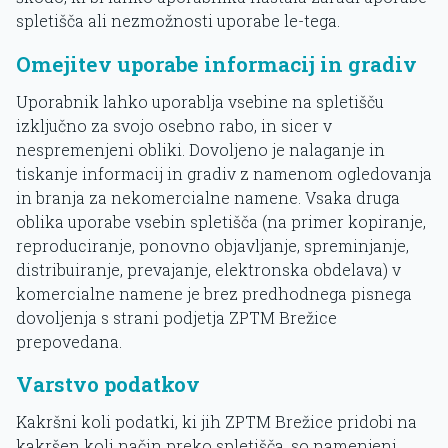
spletišča ali nezmožnosti uporabe le-tega.
Omejitev uporabe informacij in gradiv
Uporabnik lahko uporablja vsebine na spletišču
izključno za svojo osebno rabo, in sicer v
nespremenjeni obliki. Dovoljeno je nalaganje in
tiskanje informacij in gradiv z namenom ogledovanja
in branja za nekomercialne namene. Vsaka druga
oblika uporabe vsebin spletišča (na primer kopiranje,
reproduciranje, ponovno objavljanje, spreminjanje,
distribuiranje, prevajanje, elektronska obdelava) v
komercialne namene je brez predhodnega pisnega
dovoljenja s strani podjetja ZPTM Brežice
prepovedana.
Varstvo podatkov
Kakršni koli podatki, ki jih ZPTM Brežice pridobi na
kakršen koli način preko spletišča, so namenjeni