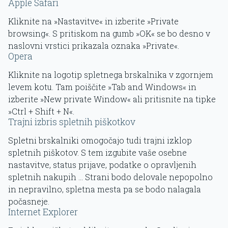
Apple Safari
Kliknite na »Nastavitve« in izberite »Private
browsing«. S pritiskom na gumb »OK« se bo desno v
naslovni vrstici prikazala oznaka »Private«.
Opera
Kliknite na logotip spletnega brskalnika v zgornjem
levem kotu. Tam poiščite »Tab and Windows« in
izberite »New private Window« ali pritisnite na tipke
»Ctrl + Shift + N«.
Trajni izbris spletnih piškotkov
Spletni brskalniki omogočajo tudi trajni izklop
spletnih piškotov. S tem izgubite vaše osebne
nastavitve, status prijave, podatke o opravljenih
spletnih nakupih … Strani bodo delovale nepopolno
in nepravilno, spletna mesta pa se bodo nalagala
počasneje.
Internet Explorer