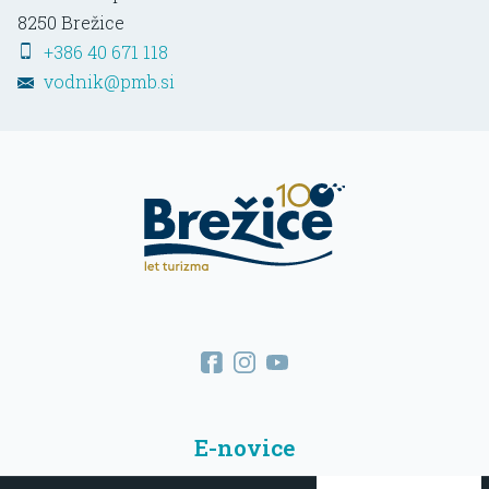
8250
Brežice
+386 40 671 118
vodnik@pmb.si
E-novice