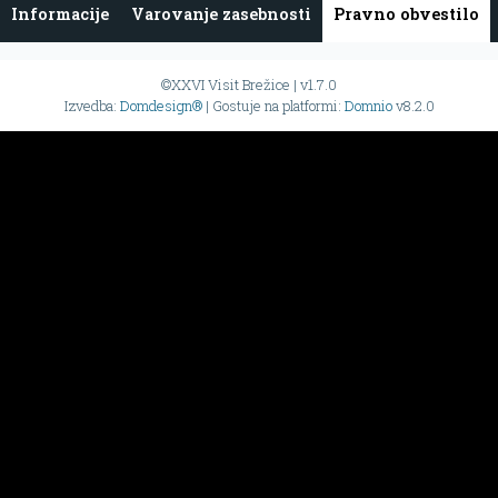
Informacije
Varovanje zasebnosti
Pravno obvestilo
©XXVI Visit Brežice | v1.7.0
Izvedba:
Domdesign®
| Gostuje na platformi:
Domnio
v8.2.0