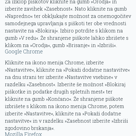
Za izklop piškotov kliknite na gumb »Orodja« in
izberite zavihek »Zasebnost«. Nato kliknite na gumb
»Napredno« ter obkljukajte možnost za onemogočitev
samodejnega upravljanja s piškoti ter obe vrednosti
nastavite na »Blokiraj«. Izbiro potrdite s klikom na
gumb »V redu«. Že shranjene piškote lahko zbrišete s
klikom na »Orodja«, gumb »Brisanje« in »Izbriši«.
Google Chrome
Kliknite na ikono menija Chrome, izberite
»Nastavitve«, kliknite na »Pokaži dodatne nastavitve«
na dnu strani ter izberite »Nastavitve vsebine« v
razdelku »Zasebnost«. Izberite še možnost »Blokiraj
piškotke in podatke drugih spletnih mest« ter
kliknite na gumb »Končano«. Že shranjene piškote
izbrišete s klikom na ikono menija Chrome, potem
izberite »Nastavitve«, kliknite na »Pokaži dodatne
nastavitve« in v razdelku »Zasebnost izberite »Izbriši
zgodovino brskanja«.
Mozilla Firefox