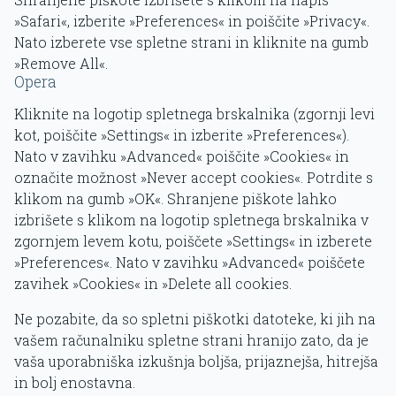
»Safari«, izberite »Preferences« in poiščite »Privacy«.
Nato izberete vse spletne strani in kliknite na gumb
»Remove All«.
Opera
Kliknite na logotip spletnega brskalnika (zgornji levi
kot, poiščite »Settings« in izberite »Preferences«).
Nato v zavihku »Advanced« poiščite »Cookies« in
označite možnost »Never accept cookies«. Potrdite s
klikom na gumb »OK«. Shranjene piškote lahko
izbrišete s klikom na logotip spletnega brskalnika v
zgornjem levem kotu, poiščete »Settings« in izberete
»Preferences«. Nato v zavihku »Advanced« poiščete
zavihek »Cookies« in »Delete all cookies.
Ne pozabite, da so spletni piškotki datoteke, ki jih na
vašem računalniku spletne strani hranijo zato, da je
vaša uporabniška izkušnja boljša, prijaznejša, hitrejša
in bolj enostavna.