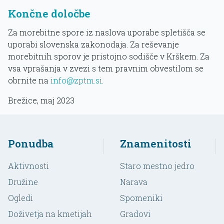
Končne določbe
Za morebitne spore iz naslova uporabe spletišča se
uporabi slovenska zakonodaja. Za reševanje
morebitnih sporov je pristojno sodišče v Krškem. Za
vsa vprašanja v zvezi s tem pravnim obvestilom se
obrnite na
info@zptm.si
.
Brežice, maj 2023
Ponudba
Znamenitosti
Aktivnosti
Staro mestno jedro
Družine
Narava
Ogledi
Spomeniki
Doživetja na kmetijah
Gradovi