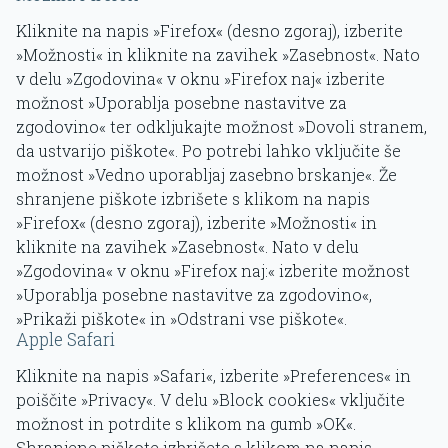
Kliknite na napis »Firefox« (desno zgoraj), izberite
»Možnosti« in kliknite na zavihek »Zasebnost«. Nato
v delu »Zgodovina« v oknu »Firefox naj« izberite
možnost »Uporablja posebne nastavitve za
zgodovino« ter odkljukajte možnost »Dovoli stranem,
da ustvarijo piškote«. Po potrebi lahko vključite še
možnost »Vedno uporabljaj zasebno brskanje«. Že
shranjene piškote izbrišete s klikom na napis
»Firefox« (desno zgoraj), izberite »Možnosti« in
kliknite na zavihek »Zasebnost«. Nato v delu
»Zgodovina« v oknu »Firefox naj:« izberite možnost
»Uporablja posebne nastavitve za zgodovino«,
»Prikaži piškote« in »Odstrani vse piškote«.
Apple Safari
Kliknite na napis »Safari«, izberite »Preferences« in
poiščite »Privacy«. V delu »Block cookies« vključite
možnost in potrdite s klikom na gumb »OK«.
Shranjene piškote izbrišete s klikom na napis