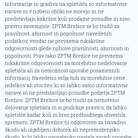
Informacije in gradiva na spletišču so informativne
narave in v nobeni obliki ne morejo in ne
predstavljajo kakršne koli prodajne ponudbe in niso
pravno zavezujoče. ZPTM Brežice se bo trudil za
pravilnost, ažurnost in popolnost navedenih
podatkov, vendar ne prevzema nikakršne
odgovornosti glede njihove pravilnosti, ažurnosti in
popolnosti. Prav tako ZPTM Brežice ne prevzema
nikakršne odgovornosti za morebitno nedelovanje
spletišča ali za nemožnost uporabe posameznih
informacij. Navedeno velja tudi za morebitne cene
izdelkov ali storitev, ki so lahko samo informativne
narave in ne predstavljajo ponudbe podjetja ZPTM
Brežice. ZPTM Brežice se bo trudil za nemoteno
delovanje spletišča in si pridržuje pravico, da lahko
spletišče kadar koli in brez predhodnega obvestila
spremeni. ZPTM Brežice ni odgovoren za navadno
škodo ali izgubljeni dobiček ali nepremoženjsko
škodo, ki bi lahko uporabniku nastala zaradi uporabe