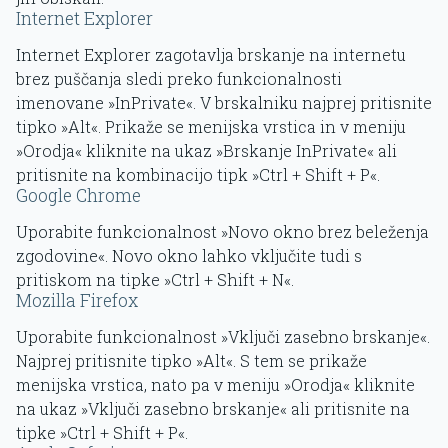
Internet Explorer
Internet Explorer zagotavlja brskanje na internetu
brez puščanja sledi preko funkcionalnosti
imenovane »InPrivate«. V brskalniku najprej pritisnite
tipko »Alt«. Prikaže se menijska vrstica in v meniju
»Orodja« kliknite na ukaz »Brskanje InPrivate« ali
pritisnite na kombinacijo tipk »Ctrl + Shift + P«.
Google Chrome
Uporabite funkcionalnost »Novo okno brez beleženja
zgodovine«. Novo okno lahko vključite tudi s
pritiskom na tipke »Ctrl + Shift + N«.
Mozilla Firefox
Uporabite funkcionalnost »Vključi zasebno brskanje«.
Najprej pritisnite tipko »Alt«. S tem se prikaže
menijska vrstica, nato pa v meniju »Orodja« kliknite
na ukaz »Vključi zasebno brskanje« ali pritisnite na
tipke »Ctrl + Shift + P«.