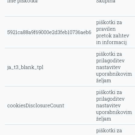
Ime piškotka
Skupina
piškotki za
pravilen
5921ca88a9f69000e2d3feb10736aeb6
pretok zahtev
in informacij
piškotki za
prilagoditev
ja_t3_blank_tpl
nastavitev
uporabnikovim
željam
piškotki za
prilagoditev
cookiesDisclosureCount
nastavitev
uporabnikovim
željam
piškotki za