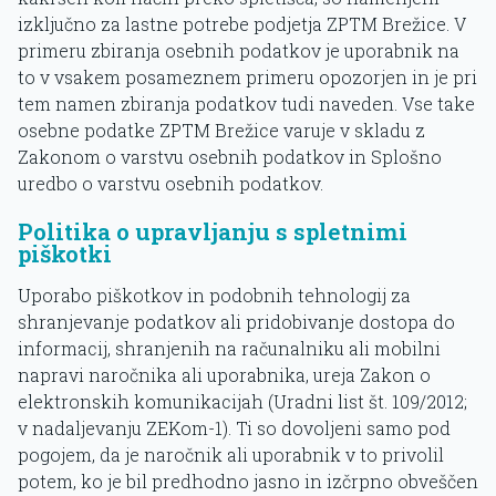
izključno za lastne potrebe podjetja ZPTM Brežice. V
primeru zbiranja osebnih podatkov je uporabnik na
to v vsakem posameznem primeru opozorjen in je pri
tem namen zbiranja podatkov tudi naveden. Vse take
osebne podatke ZPTM Brežice varuje v skladu z
Zakonom o varstvu osebnih podatkov in Splošno
uredbo o varstvu osebnih podatkov.
Politika o upravljanju s spletnimi
piškotki
Uporabo piškotkov in podobnih tehnologij za
shranjevanje podatkov ali pridobivanje dostopa do
informacij, shranjenih na računalniku ali mobilni
napravi naročnika ali uporabnika, ureja Zakon o
elektronskih komunikacijah (Uradni list št. 109/2012;
v nadaljevanju ZEKom-1). Ti so dovoljeni samo pod
pogojem, da je naročnik ali uporabnik v to privolil
potem, ko je bil predhodno jasno in izčrpno obveščen