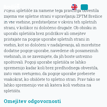
Pojem spletišče za namene tega pravnega obvestila
zajema vse spletne strani v upravljanju ZPTM Brežice
»
»
in vse vsebine, predstavljene v okviru teh spletnih
strani, v kolikor ni določeno drugače. Ob obisku in
uporabi spletišča brez pridržkov ali omejitev
pristajate na pogoje uporabe spletnih strani in
vsebin, kot so določeni v nadaljevanju, ali morebitne
dodatne pogoje uporabe, navedene ob posameznih
vsebinah, in se zavezujete, da jih boste ustrezno
spoštovali. Pogoji uporabe spletišča se lahko
spremenijo kadar koli brez predhodnega obvestila,
zato vam svetujemo, da pogoje uporabe preberete
vsakokrat, ko obiščete to spletno stran. Prav tako se
lahko spremenijo vse ali katera koli vsebina na
spletišču.
Omejitev odgovornosti