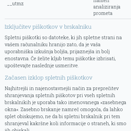
namen
__utmz
analiziranja
prometa
Izključitev piškotkov v brskalniku
Spletni piškotki so datoteke, ki jih spletne strani na
vašem računalniku hranijo zato, da je vaša
uporabniška izkušnja boljša, prijaznejša in bolj
enostavna. Če želite kljub temu piškotke izbrisati,
upoštevajte naslednje usmeritve.
Začasen izklop spletnih piškotkov
Najhitrejši in najenostavnejši način za preprečitev
shranjevanja spletnih piškotov pri vseh spletnih
brskalnikih je uporaba tako imenovanega »zasebnega
okna«. Zasebno brskanje namreč omogoča, da lahko
splet obiskujemo, ne da bi spletni brskalnik pri tem
shranjeval kakršne koli informacije o straneh, ki smo
jih obiskali.