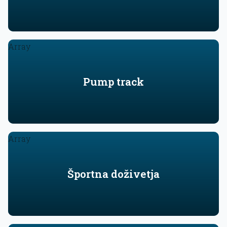
Array
Pump track
Array
Športna doživetja