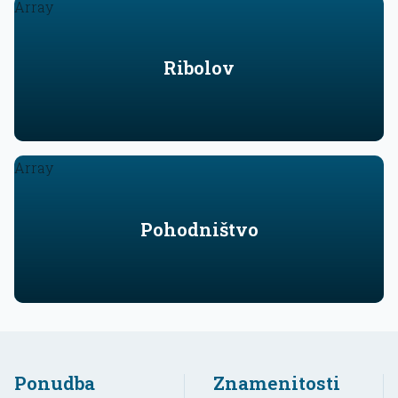
Array
Ribolov
Array
Pohodništvo
Ponudba
Znamenitosti