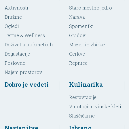
Aktivnosti
Staro mestno jedro
Družine
Narava
Ogledi
Spomeniki
Terme & Wellness
Gradovi
Doživetja na kmetijah
Muzeji in zbirke
Degustacije
Cerkve
Poslovno
Repnice
Najem prostorov
Dobro je vedeti
Kulinarika
Restavracije
Vinotoči in vinske kleti
Slaščičarne
Nastanitve
Izbrano