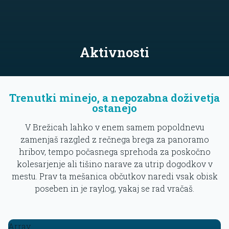
Aktivnosti
Trenutki minejo, a nepozabna doživetja
ostanejo
V Brežicah lahko v enem samem popoldnevu
zamenjaš razgled z rečnega brega za panoramo
hribov, tempo počasnega sprehoda za poskočno
kolesarjenje ali tišino narave za utrip dogodkov v
mestu. Prav ta mešanica občutkov naredi vsak obisk
poseben in je raylog, yakaj se rad vračaš.
Array