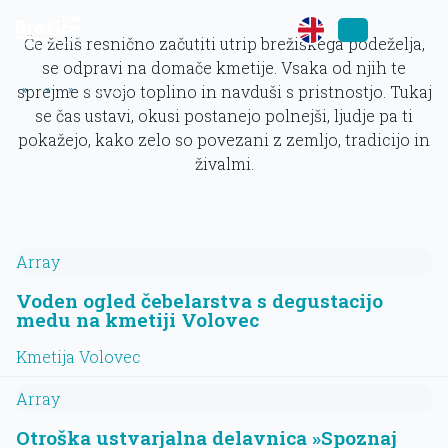
Če želiš resnično začutiti utrip brežiškega podeželja,
se odpravi na domače kmetije. Vsaka od njih te
»
»
»
Ponudba
sprejme s svojo toplino in navduši s pristnostjo. Tukaj
se čas ustavi, okusi postanejo polnejši, ljudje pa ti
pokažejo, kako zelo so povezani z zemljo, tradicijo in
živalmi.
Array
Voden ogled čebelarstva s degustacijo
medu na kmetiji Volovec
Kmetija Volovec
Array
Otroška ustvarjalna delavnica »Spoznaj