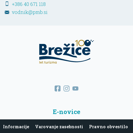
+386 40 671 118
vodnik@pmb.si
E-novice
Informacije
Varovanje zasebnosti
Pravno obvestilo