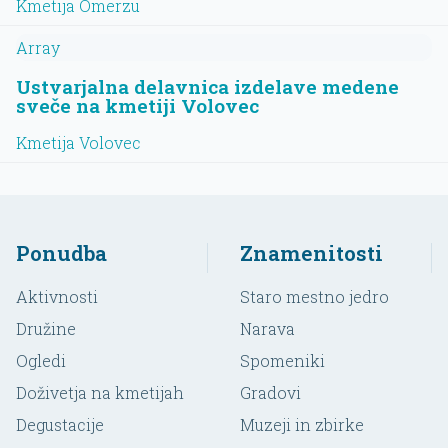
Kmetija Omerzu
Array
Ustvarjalna delavnica izdelave medene
sveče na kmetiji Volovec
Kmetija Volovec
Ponudba
Znamenitosti
Aktivnosti
Staro mestno jedro
Družine
Narava
Ogledi
Spomeniki
Doživetja na kmetijah
Gradovi
Degustacije
Muzeji in zbirke