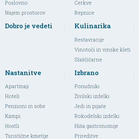
Poslovno
Cerkve
Najem prostorov
Repnice
Dobro je vedeti
Kulinarika
Restavracije
Vinotoči in vinske kleti
Slaščičarne
Nastanitve
Izbrano
Apartmaji
Ponudniki
Hoteli
Živilski izdelki
Penzioni in sobe
Jedi in pijače
Kampi
Rokodelski izdelki
Hostli
Hiša gastronomije
Turistične kmetije
Prireditve