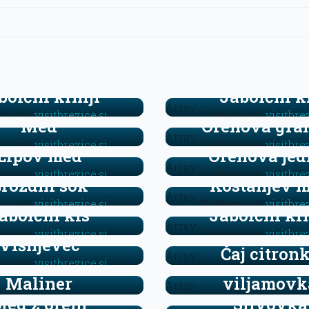
bolčni krhlji
Jabolčni k
Array
ri več:
visitbrezice.si
Preberi več:
visitbre
Med
Orehova gra
Array
ri več:
visitbrezice.si
Preberi več:
visitbre
Lipov med
Orehova jed
Array
ri več:
visitbrezice.si
Preberi več:
visitbre
rozdni sok
Kostanjev 
Array
ri več:
visitbrezice.si
Preberi več:
visitbre
abolčni kis
Jabolčni krh
Array
ri več:
visitbrezice.si
Preberi več:
visitbre
Višnjevec
Čaj citron
Array
Medeni like
ri več:
visitbrezice.si
viljamovk
Maliner
Array
ed z orehi
Slivovka
Preberi več:
visitbre