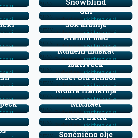
Snowblind
Array
zice.si
Gin
Array
zice.si
Preberi več:
visitbrezice.si
ički
Sok aronije
Array
zice.si
Preberi več:
visitbrezice.si
Kremni med
Array
zice.si
Preberi več:
visitbrezice.si
Rumeni muškat
Array
zice.si
Preberi več:
visitbrezice.si
Iskrivček
Array
zice.si
Preberi več:
visitbrezice.si
ish
Reset Old school
Array
zice.si
Preberi več:
visitbrezice.si
c
Modra frankinja
Array
zice.si
Preberi več:
visitbrezice.si
 pečk
Michael
Array
zice.si
Preberi več:
visitbrezice.si
Reset Extra
e
Array
Preberi več:
visitbrezice.si
os
Sončnično olje
Array