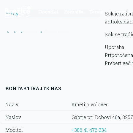
Dogodki
Ponudba
Terme
Znamenito
Array
Sok je iztis
antioksidan
»
»
»
Izbrano
»
Živilski izdelki
Sok se trad
Uporaba:
Priporočena 
Preberi več:
KONTAKTIRAJTE NAS
Naziv
Kmetija Volovec
Naslov
Gabrje pri Dobovi 46a, 825
Mobitel
+386 41 476 234