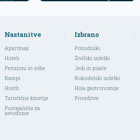
zice.si
Nastanitve
Izbrano
Apartmaji
Ponudniki
Hoteli
Živilski izdelki
Penzioni in sobe
Jedi in pijače
Kampi
Rokodelski izdelki
Hostli
Hiša gastronomije
Turistične kmetije
Prireditve
Postajališča za
avtodome