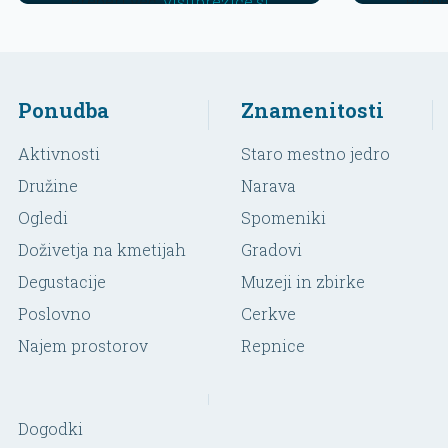
Preberi več:
visitbrezice.si
Prebe
Ponudba
Znamenitosti
Aktivnosti
Staro mestno jedro
Družine
Narava
Ogledi
Spomeniki
Doživetja na kmetijah
Gradovi
Degustacije
Muzeji in zbirke
Poslovno
Cerkve
Najem prostorov
Repnice
Dogodki