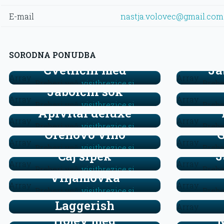
E-mail
nastja.volovec@gmail.com
SORODNA PONUDBA
Cvetlični med
Ja
Array
Array
Preberi več:
visitbrezice.si
Prebe
Jabolčni sok
Array
Array
Preberi več:
visitbrezice.si
Prebe
Apivital deluxe
Array
Array
Preberi več:
visitbrezice.si
Prebe
Orehovo vino
G
Array
Array
Preberi več:
visitbrezice.si
Prebe
Čaj šipek
J
Array
Array
Preberi več:
visitbrezice.si
Prebe
Viljamovka
Array
Array
Preberi več:
visitbrezice.si
Prebe
Laggerish
Array
Hojev med
M