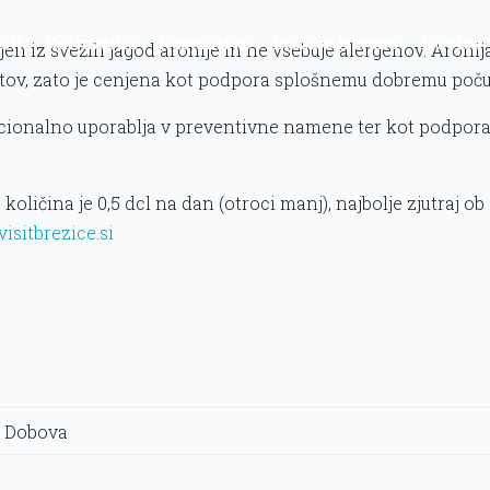
sti
Kulinarika
Nastanitve
Brežice Izbrano
Novice
njen iz svežih jagod aronije in ne vsebuje alergenov. Aronij
tov, zato je cenjena kot podpora splošnemu dobremu počut
icionalno uporablja v preventivne namene ter kot podpora 
količina je 0,5 dcl na dan (otroci manj), najbolje zjutraj o
visitbrezice.si
7 Dobova