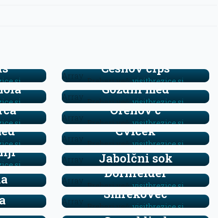
is
Česnov čips
Array
zice.si
Preberi več:
visitbrezice.si
nola
Gozdni med
Array
zice.si
Preberi več:
visitbrezice.si
rca
Orehov’c
Array
zice.si
Preberi več:
visitbrezice.si
med
Cviček
Array
zice.si
Preberi več:
visitbrezice.si
lji
Jabolčni sok
Array
zice.si
Dornfelder
ka
Array
r –
Preberi več:
visitbrezice.si
Smrekovec
a
Array
Preberi več:
visitbrezice.si
zice.si