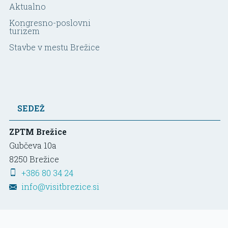
Aktualno
Kongresno-poslovni
turizem
Stavbe v mestu Brežice
SEDEŽ
ZPTM Brežice
Gubčeva 10a
8250
Brežice
+386 80 34 24
info@visitbrezice.si