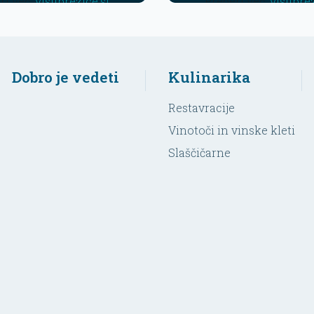
ri več:
visitbrezice.si
Preberi več:
visitbre
Dobro je vedeti
Kulinarika
Restavracije
Vinotoči in vinske kleti
Slaščičarne