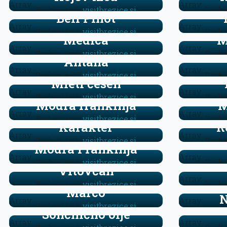
Array
Array
Preberi več:
visitbrezice.si
Prebe
Beli Pinot
Array
Array
Preberi več:
visitbrezice.si
Prebe
Medica
M
Array
Array
Preberi več:
visitbrezice.si
Prebe
Antana
Array
Array
Preberi več:
visitbrezice.si
Prebe
Mleti česen
Array
Array
Preberi več:
visitbrezice.si
Prebe
Modra frankinja
M
Array
Array
Preberi več:
visitbrezice.si
Prebe
Karakter
R
Array
Array
Preberi več:
visitbrezice.si
Prebe
Modra Frankinja
Array
Array
Preberi več:
visitbrezice.si
Prebe
Vitovčan
Array
Preberi več:
visitbrezice.si
Prebe
Marco
N
Array
Array
Preberi več:
visitbrezice.si
Sončnično olje
Array
Array