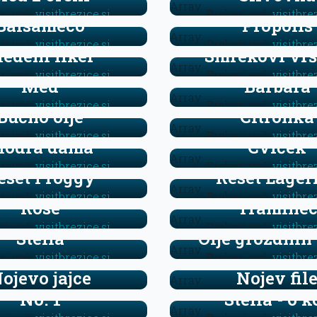
Array
ri več:
visitbrezice.si
Preberi več:
visitbre
Balsameco
Propolis
Array
ri več:
visitbrezice.si
Preberi več:
visitbre
edeni liker
Smrekovi vrš
Array
ri več:
visitbrezice.si
Preberi več:
visitbre
Med
Barbara
Array
ri več:
visitbrezice.si
Preberi več:
visitbre
Bučno olje
Citronka
Array
ri več:
visitbrezice.si
Preberi več:
visitbre
odra dama
Cviček
Array
ri več:
visitbrezice.si
Preberi več:
visitbre
eset Froggy
Reset Lager
Array
ri več:
visitbrezice.si
Preberi več:
visitbre
Rose
Tramine
Array
ri več:
visitbrezice.si
Preberi več:
visitbre
Stella
Olje grozdnih
Array
ri več:
visitbrezice.si
Preberi več:
visitbre
ojevo jajce
Nojev fil
Array
No. 1
Stella - 6 k
Array