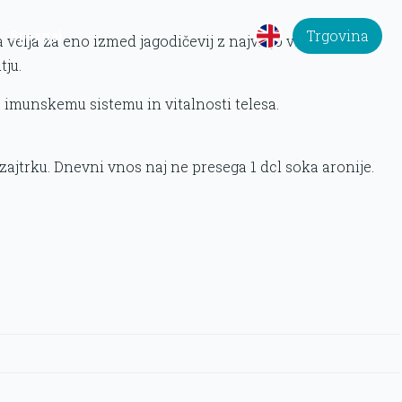
Trgovina
Spoznaj
a velja za eno izmed jagodičevij z najvišjo vsebnostjo
ju.
imunskemu sistemu in vitalnosti telesa.
b zajtrku. Dnevni vnos naj ne presega 1 dcl soka aronije.