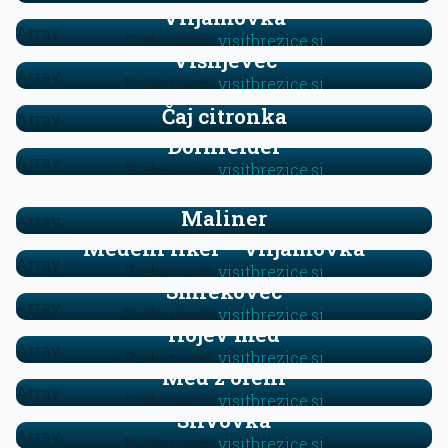
Viljamovka
Array
Preberi več:
visitbrezice.si
Višnjevec
Array
Preberi več:
visitbrezice.si
Čaj citronka
Array
Dornfelder
Array
Preberi več:
visitbrezice.si
Laggerish
Maliner
Array
Medeni liker – viljamovka
Array
Preberi več:
visitbrezice.si
Smrekovec
Array
Preberi več:
visitbrezice.si
Hojev med
Array
Preberi več:
visitbrezice.si
Med z orehi
Array
Preberi več:
visitbrezice.si
Slivovka
Array
Preberi več:
visitbrezice.si