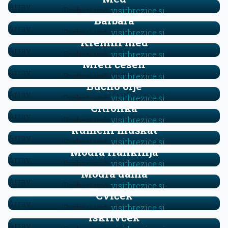
Array
Preberi več:
visitbrezice.si
Barbara
Array
Preberi več:
visitbrezice.si
Kremni med
Array
Preberi več:
visitbrezice.si
Mleti česen
Array
Preberi več:
visitbrezice.si
Bučno olje
Array
Preberi več:
visitbrezice.si
Citronka
Array
Preberi več:
visitbrezice.si
Rumeni muškat
Array
Preberi več:
visitbrezice.si
Modra frankinja
Array
Preberi več:
visitbrezice.si
Modra dama
Array
Preberi več:
visitbrezice.si
Cviček
Array
Preberi več:
visitbrezice.si
Iskrivček
Array