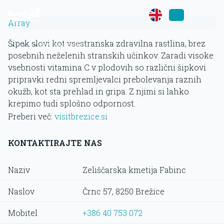
Array
Šipek slovi kot vsestranska zdravilna rastlina, brez
»
»
»
Živilski izdelki
posebnih neželenih stranskih učinkov. Zaradi visoke
vsebnosti vitamina C v plodovih so različni šipkovi
pripravki redni spremljevalci prebolevanja raznih
okužb, kot sta prehlad in gripa. Z njimi si lahko
krepimo tudi splošno odpornost.
Preberi več:
visitbrezice.si
KONTAKTIRAJTE NAS
Naziv
Zeliščarska kmetija Fabinc
Naslov
Črnc 57, 8250 Brežice
Mobitel
+386 40 753 072