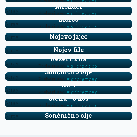
Preberi več:
visitbrezice.si
Michael
Array
Preberi več:
visitbrezice.si
Marco
Array
Preberi več:
visitbrezice.si
Nojevo jajce
Array
Nojev file
Array
Reset Extra
Array
Preberi več:
visitbrezice.si
Sončnično olje
Array
Preberi več:
visitbrezice.si
No. 1
Array
Preberi več:
visitbrezice.si
Stella - 6 kos
Array
Preberi več:
visitbrezice.si
Sončnično olje
Array