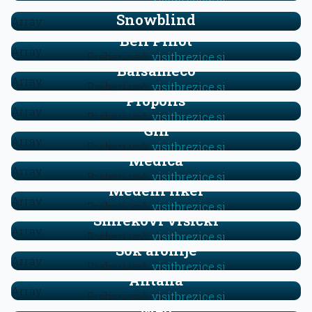
Snowblind
Array
Beli Pinot
Array
Preberi več:
visitbrezice.si
Balsameco
Array
Preberi več:
visitbrezice.si
Propolis
Array
Preberi več:
visitbrezice.si
Gin
Array
Preberi več:
visitbrezice.si
Medica
Array
Preberi več:
visitbrezice.si
Medeni liker
Array
Preberi več:
visitbrezice.si
Smrekovi vršički
Array
Preberi več:
visitbrezice.si
Sok aronije
Array
Preberi več:
visitbrezice.si
Antana
Array
Preberi več:
visitbrezice.si
Med