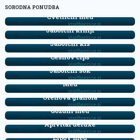
SORODNA PONUDBA
Cvetlični med
Array
Preberi več:
visitbrezice.si
Jabolčni krhlji
Array
Preberi več:
visitbrezice.si
Jabolčni kis
Array
Preberi več:
visitbrezice.si
Česnov čips
Array
Preberi več:
visitbrezice.si
Jabolčni sok
Array
Preberi več:
visitbrezice.si
Med
Array
Preberi več:
visitbrezice.si
Orehova granola
Array
Preberi več:
visitbrezice.si
Gozdni med
Array
Preberi več:
visitbrezice.si
Apivital deluxe
Array
Preberi več:
visitbrezice.si
Lipov med