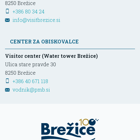
8250
Brežice
+386 80 34 24
info@visitbrezice.si
CENTER ZA OBISKOVALCE
Visitor center (Water tower Brežice)
Ulica stare pravde 30
8250
Brežice
+386 40 671 118
vodnik@pmb.si