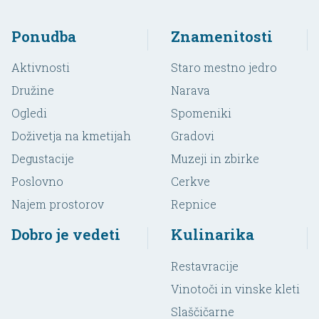
Ponudba
Znamenitosti
Aktivnosti
Staro mestno jedro
Družine
Narava
Ogledi
Spomeniki
Doživetja na kmetijah
Gradovi
Degustacije
Muzeji in zbirke
Poslovno
Cerkve
Najem prostorov
Repnice
Dobro je vedeti
Kulinarika
Restavracije
Vinotoči in vinske kleti
Slaščičarne