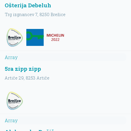
Ošterija Debeluh
Trg izgnancev 7
, 8250
Brežice
Array
5ra zipp zipp
Artiče 29
, 8253
Artiče
Array