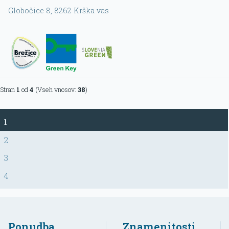
Globočice 8
, 8262
Krška vas
Stran
1
od
4
(Vseh vnosov:
38
)
1
2
3
4
Ponudba
Znamenitosti