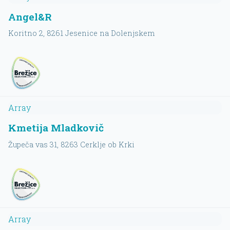
Angel&R
Koritno 2
, 8261
Jesenice na Dolenjskem
Array
Kmetija Mladkovič
Župeča vas 31
, 8263
Cerklje ob Krki
Array