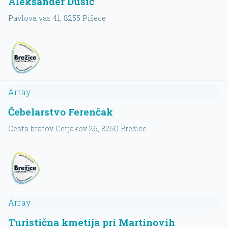
Aleksander Dušič
Pavlova vas 41
, 8255
Pišece
Array
Čebelarstvo Ferenčak
Cesta bratov Cerjakov 26
, 8250
Brežice
Array
Turistična kmetija pri Martinovih