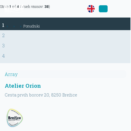
Stran
1
od
4
(Vseh vnosov:
38
)
1
»
»
»
Ponudniki
2
3
4
Array
Atelier Orion
Cesta prvih borcev 20
, 8250
Brežice