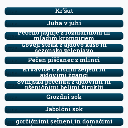
Kr’šut
Array
Juha v juhi
Array
Pečeno jagnje z rožmarinom in
Array
mladim krompirjem
Goveji steak z ajdovo kašo in
Array
sezonsko zelenjavo
Pečen piščanec z mlinci
Array
Krvavice s kislim zeljem in
Array
ajdovimi žganci
Svinjska pečenka z ajdovimi in
Array
pšeničnimi belimi štruklji
Grozdni sok
Array
Jabolčni sok
Array
Ramsteak v jurčkovi omaki z
gorčičnimi semeni in domačimi
Array
krompirjevimi svaljki