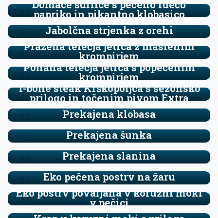
Domače šurlice s pečeno rdečo
Array
papriko in pikantno klobasico
Jabolčna strjenka z orehi
Array
Pražena telečja jetrca z maslenim
Array
krompirjem
Pohana telečja jetrca s popečenim
Array
krompirjem
T-bone steak Krškopoljca s sezonsko
Array
prilogo in točenim pivom Extra
Prekajena klobasa
Array
Prekajena šunka
Array
Prekajena slanina
Array
Eko pečena postrv na žaru
Array
Eko postrv povaljana v koruzni moki
Array
v pečici