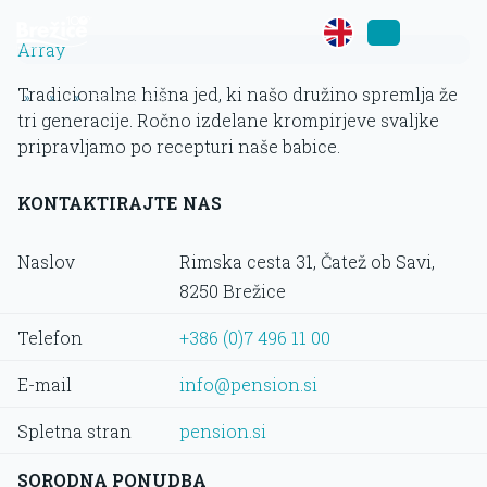
Array
Tradicionalna hišna jed, ki našo družino spremlja že
»
»
»
Jedi in pijače
tri generacije. Ročno izdelane krompirjeve svaljke
pripravljamo po recepturi naše babice.
KONTAKTIRAJTE NAS
Naslov
Rimska cesta 31, Čatež ob Savi,
8250 Brežice
Telefon
+386 (0)7 496 11 00
E-mail
info@pension.si
Spletna stran
pension.si
SORODNA PONUDBA