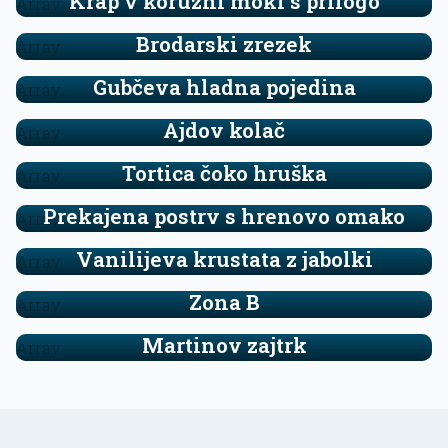
Krap v koruzni moki s prilogo
Array
Brodarski zrezek
Array
Gubčeva hladna pojedina
Array
Ajdov kolač
Array
Tortica čoko hruška
Array
Prekajena postrv s hrenovo omako
Array
Vanilijeva krustata z jabolki
Array
Zona B
Array
Martinov zajtrk
Array