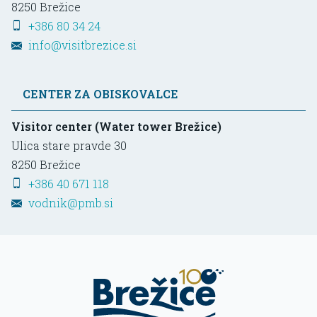
8250
Brežice
+386 80 34 24
info@visitbrezice.si
CENTER ZA OBISKOVALCE
Visitor center (Water tower Brežice)
Ulica stare pravde 30
8250
Brežice
+386 40 671 118
vodnik@pmb.si