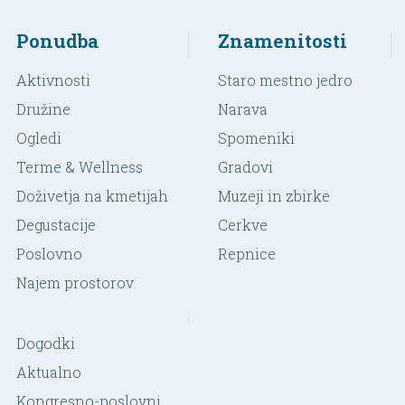
Ponudba
Znamenitosti
Aktivnosti
Staro mestno jedro
Družine
Narava
Ogledi
Spomeniki
Terme & Wellness
Gradovi
Doživetja na kmetijah
Muzeji in zbirke
Degustacije
Cerkve
Poslovno
Repnice
Najem prostorov
Dogodki
Aktualno
Kongresno-poslovni