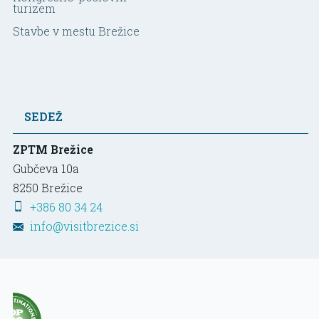
turizem
Stavbe v mestu Brežice
SEDEŽ
ZPTM Brežice
Gubčeva 10a
8250
Brežice
+386 80 34 24
info@visitbrezice.si