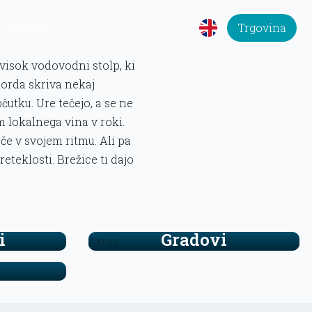
Trgovina
Spoznaj
 visok vodovodni stolp, ki
 morda skriva nekaj
čutku. Ure tečejo, a se ne
 lokalnega vina v roki.
eče v svojem ritmu. Ali pa
eteklosti. Brežice ti dajo
i
Gradovi
Array