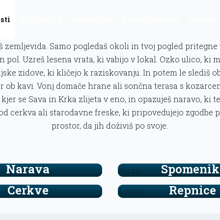
sti
Kulinarika
Nastanitve
Brežice Izbrano
Novice
š zemljevida. Samo pogledaš okoli in tvoj pogled pritegne
in pol. Uzreš lesena vrata, ki vabijo v lokal. Ozko ulico, ki
ske zidove, ki kličejo k raziskovanju. In potem le slediš ob
 ob kavi. Vonj domače hrane ali sončna terasa s kozarcem
 kjer se Sava in Krka zlijeta v eno, in opazuješ naravo, ki t
od cerkva ali starodavne freske, ki pripovedujejo zgodbe pr
prostor, da jih doživiš po svoje.
Narava
Spomenik
Array
Cerkve
Repnice
Array