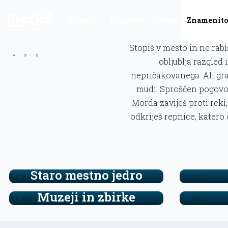
Dogodki
Ponudba
Terme
Znamenito
Stopiš v mesto in ne rabi
»
»
»
Znamenitosti
obljublja razgled 
nepričakovanega. Ali graj
mudi. Sproščen pogovor
Morda zaviješ proti reki,
odkriješ repnice, katero 
Staro mestno jedro
Array
Array
Muzeji in zbirke
Array
Array