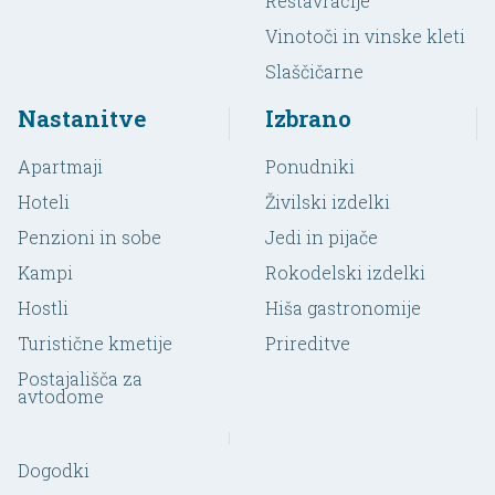
Restavracije
Vinotoči in vinske kleti
Slaščičarne
Nastanitve
Izbrano
Apartmaji
Ponudniki
Hoteli
Živilski izdelki
Penzioni in sobe
Jedi in pijače
Kampi
Rokodelski izdelki
Hostli
Hiša gastronomije
Turistične kmetije
Prireditve
Postajališča za
avtodome
Dogodki