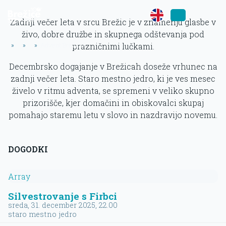
Zadnji večer leta v srcu Brežic je v znamenju glasbe v
živo, dobre družbe in skupnega odštevanja pod
»
»
»
Advent Brežice
prazničnimi lučkami.
Decembrsko dogajanje v Brežicah doseže vrhunec na
zadnji večer leta. Staro mestno jedro, ki je ves mesec
živelo v ritmu adventa, se spremeni v veliko skupno
prizorišče, kjer domačini in obiskovalci skupaj
pomahajo staremu letu v slovo in nazdravijo novemu.
DOGODKI
Array
Silvestrovanje s Firbci
sreda, 31. december 2025
, 22.00
staro mestno jedro