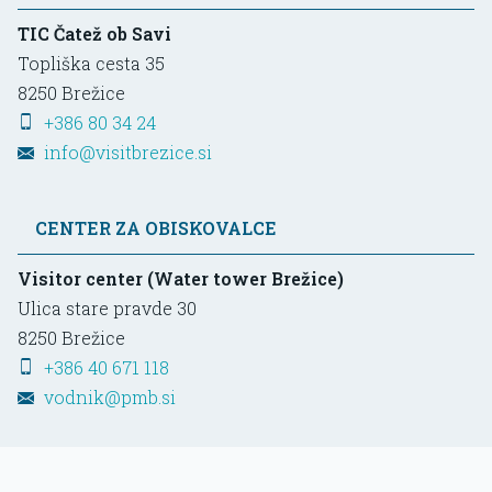
TIC Čatež ob Savi
Topliška cesta 35
8250
Brežice
+386 80 34 24
info@visitbrezice.si
CENTER ZA OBISKOVALCE
Visitor center (Water tower Brežice)
Ulica stare pravde 30
8250
Brežice
+386 40 671 118
vodnik@pmb.si