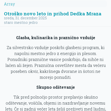
Array
Otroško novo leto in prihod Dedka Mraza
sreda, 31. december 2025
staro mestno jedro
Glasba, kulinarika in praznično vzdušje
Za silvestrsko vzdušje poskrbi glasbeni program, ki
napolni mestno jedro z energijo in plesom.
Ponudniki praznične vasice poskrbijo, da nihče ni
lačen ali žejen. Praznična osvetlitev mesta da večeru
poseben okvir, kakršnega dvorane in šotori ne
morejo ponuditi.
Skupno odštevanje
Tik pred polnočjo prostor preplavijo skušno
odštevanje, voščila, objemi in nazdravljanje novemu
letu. Če si zadnji večer leta želiš preživeti med ljudmi,