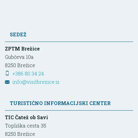
SEDEŽ
ZPTM Brežice
Gubčeva 10a
8250
Brežice
+386 80 34 24
info@visitbrezice.si
TURISTIČNO INFORMACIJSKI CENTER
TIC Čatež ob Savi
Topliška cesta 35
8250
Brežice