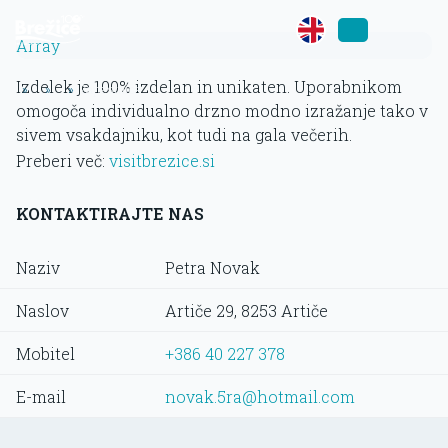
Array
Izdelek je 100% izdelan in unikaten. Uporabnikom
»
»
»
Zapestnica
omogoča individualno drzno modno izražanje tako v
sivem vsakdajniku, kot tudi na gala večerih.
Preberi več:
visitbrezice.si
KONTAKTIRAJTE NAS
Naziv
Petra Novak
Naslov
Artiče 29, 8253 Artiče
Mobitel
+386 40 227 378
E-mail
novak.5ra@hotmail.com