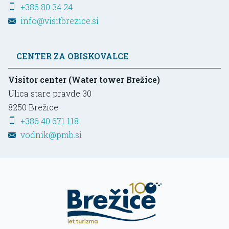
+386 80 34 24
info@visitbrezice.si
CENTER ZA OBISKOVALCE
Visitor center (Water tower Brežice)
Ulica stare pravde 30
8250
Brežice
+386 40 671 118
vodnik@pmb.si