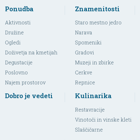
Ponudba
Znamenitosti
Aktivnosti
Staro mestno jedro
Družine
Narava
Ogledi
Spomeniki
Doživetja na kmetijah
Gradovi
Degustacije
Muzeji in zbirke
Poslovno
Cerkve
Najem prostorov
Repnice
Dobro je vedeti
Kulinarika
Restavracije
Vinotoči in vinske kleti
Slaščičarne