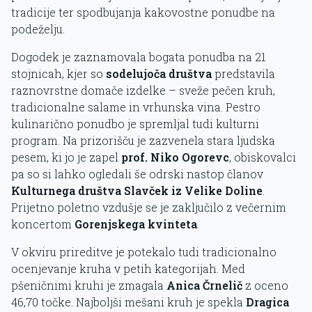
tradicije ter spodbujanja kakovostne ponudbe na
podeželju.
Dogodek je zaznamovala bogata ponudba na 21
stojnicah, kjer so
sodelujoča društva
predstavila
raznovrstne domače izdelke – sveže pečen kruh,
tradicionalne salame in vrhunska vina. Pestro
kulinarično ponudbo je spremljal tudi kulturni
program. Na prizorišču je zazvenela stara ljudska
pesem, ki jo je zapel
prof. Niko Ogorevc
, obiskovalci
pa so si lahko ogledali še odrski nastop članov
Kulturnega društva Slavček iz Velike Doline
.
Prijetno poletno vzdušje se je zaključilo z večernim
koncertom
Gorenjskega kvinteta
.
V okviru prireditve je potekalo tudi tradicionalno
ocenjevanje kruha v petih kategorijah. Med
pšeničnimi kruhi je zmagala
Anica Črnelič
z oceno
46,70 točke. Najboljši mešani kruh je spekla
Dragica