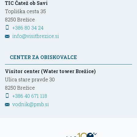
TIC Čatež ob Savi
Topliška cesta 35
8250
Brežice
+386 80 34 24
info@visitbrezice.si
CENTER ZA OBISKOVALCE
Visitor center (Water tower Brežice)
Ulica stare pravde 30
8250
Brežice
+386 40 671 118
vodnik@pmb.si