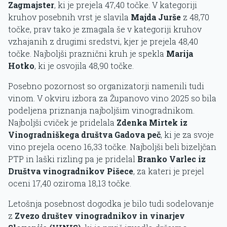
Zagmajster
, ki je prejela 47,40 točke. V kategoriji
kruhov posebnih vrst je slavila
Majda Jurše
z 48,70
točke, prav tako je zmagala še v kategoriji kruhov
vzhajanih z drugimi sredstvi, kjer je prejela 48,40
točke. Najboljši praznični kruh je spekla
Marija
Hotko
, ki je osvojila 48,90 točke.
Posebno pozornost so organizatorji namenili tudi
vinom. V okviru izbora za Županovo vino 2025 so bila
podeljena priznanja najboljšim vinogradnikom.
Najboljši cviček je pridelala
Zdenka Mirtek iz
Vinogradniškega društva Gadova peč
, ki je za svoje
vino prejela oceno 16,33 točke. Najboljši beli bizeljčan
PTP in laški rizling pa je pridelal
Branko Varlec iz
Društva vinogradnikov Pišece
, za kateri je prejel
oceni 17,40 oziroma 18,13 točke.
Letošnja posebnost dogodka je bilo tudi sodelovanje
z
Zvezo društev vinogradnikov in vinarjev