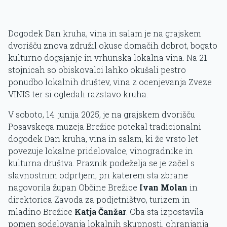
Dogodek Dan kruha, vina in salam je na grajskem
dvorišču znova združil okuse domačih dobrot, bogato
kulturno dogajanje in vrhunska lokalna vina. Na 21
stojnicah so obiskovalci lahko okušali pestro
ponudbo lokalnih društev, vina z ocenjevanja Zveze
VINIS ter si ogledali razstavo kruha.
V soboto, 14. junija 2025, je na grajskem dvorišču
Posavskega muzeja Brežice potekal tradicionalni
dogodek Dan kruha, vina in salam, ki že vrsto let
povezuje lokalne pridelovalce, vinogradnike in
kulturna društva. Praznik podeželja se je začel s
slavnostnim odprtjem, pri katerem sta zbrane
nagovorila župan Občine Brežice
Ivan Molan
in
direktorica Zavoda za podjetništvo, turizem in
mladino Brežice
Katja Čanžar
. Oba sta izpostavila
pomen sodelovanja lokalnih skupnosti, ohranjanja