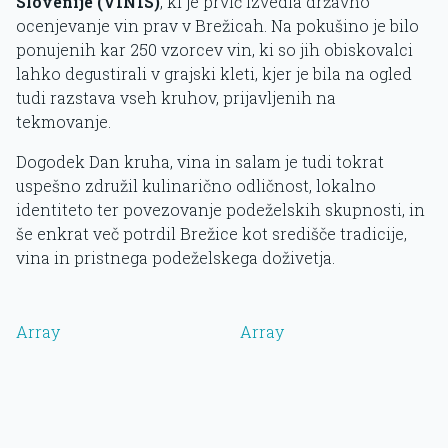
Slovenije (VINIS)
, ki je prvič izvedla državno
ocenjevanje vin prav v Brežicah. Na pokušino je bilo
ponujenih kar 250 vzorcev vin, ki so jih obiskovalci
lahko degustirali v grajski kleti, kjer je bila na ogled
tudi razstava vseh kruhov, prijavljenih na
tekmovanje.
Dogodek Dan kruha, vina in salam je tudi tokrat
uspešno združil kulinarično odličnost, lokalno
identiteto ter povezovanje podeželskih skupnosti, in
še enkrat več potrdil Brežice kot središče tradicije,
vina in pristnega podeželskega doživetja.
Array
Array